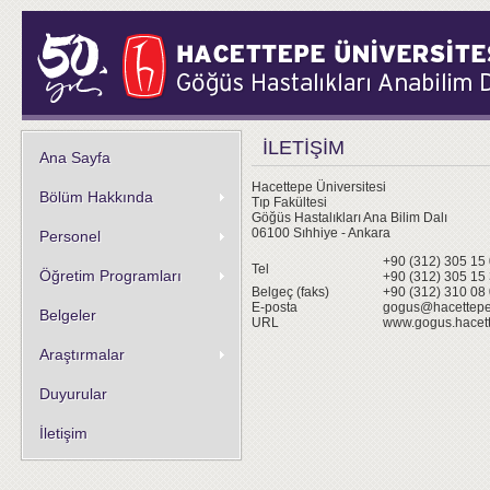
İLETİŞİM
Ana Sayfa
Hacettepe Üniversitesi
Bölüm Hakkında
Tıp Fakültesi
Göğüs Hastalıkları Ana Bilim Dalı
06100 Sıhhiye - Ankara
Personel
+90 (312) 305 15
Tel
Öğretim Programları
+90 (312) 305 15
Belgeç (faks)
+90 (312) 310 08
E-posta
gogus@hacettepe.
Belgeler
URL
www.gogus.hacett
Araştırmalar
Duyurular
İletişim